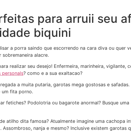
feitas para arruii seu a
idade biquini
isar a porra saindo que escorrendo na cara diva ou quer ve
r sobremaneira alacre.
ara realizar seu desejo! Enfermeira, marinheira, vigilante, c
 personals
? como e a sua exaltacao?
regada a muita putaria, garotas mega gostosas e safadas.
 um fita porno.
zar fetiches? Podolotria ou bagarote anormal? Busque uma
de atilho dita famosa? Atualmente imagine uma cachopa in
a. Assombroso, nanja e mesmo? Inclusive existem garotas