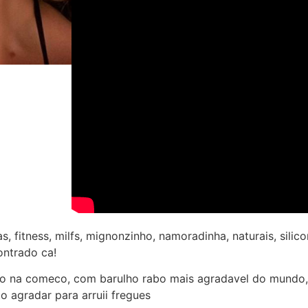
s, fitness, milfs, mignonzinho, namoradinha, naturais, silico
ontrado ca!
o na comeco, com barulho rabo mais agradavel do mundo, s
 agradar para arruii fregues