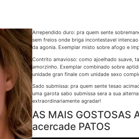
Arrependido duro: pra quem sente sobremane
sem freios onde briga incontestavel intenca
da agonia. Exemplar misto sobre afogo e impu
Contrito amavioso: como ajoelhado suave, tal
amorzinho. Exemplar combinado sobre aptida
unidade gran finale com unidade sexo compl
Sado submissa: pra quem sente tesao acimade
uma garota sabo submissa sera a sua alternat
extraordinariamente agradar!
AS MAIS GOSTOSAS
acercade PATOS