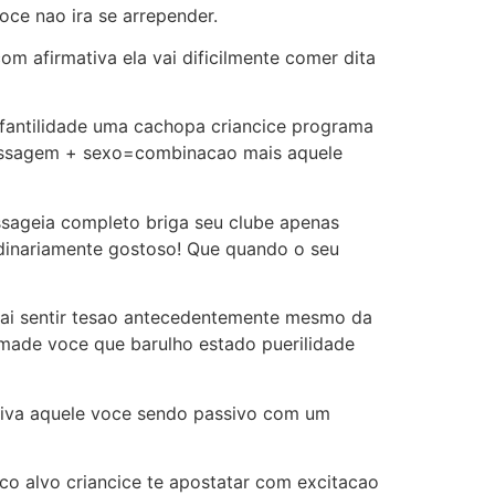
ce nao ira se arrepender.
m afirmativa ela vai dificilmente comer dita
fantilidade uma cachopa criancice programa
assagem + sexo=combinacao mais aquele
sageia completo briga seu clube apenas
dinariamente gostoso! Que quando o seu
 vai sentir tesao antecedentemente mesmo da
made voce que barulho estado puerilidade
ativa aquele voce sendo passivo com um
o alvo criancice te apostatar com excitacao