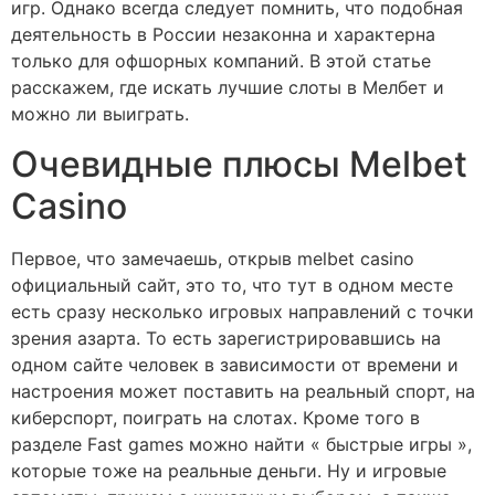
игр. Однако всегда следует помнить, что подобная
деятельность в России незаконна и характерна
только для офшорных компаний. В этой статье
расскажем, где искать лучшие слоты в Мелбет и
можно ли выиграть.
Очевидные плюсы Melbet
Casino
Первое, что замечаешь, открыв melbet casino
официальный сайт, это то, что тут в одном месте
есть сразу несколько игровых направлений с точки
зрения азарта. То есть зарегистрировавшись на
одном сайте человек в зависимости от времени и
настроения может поставить на реальный спорт, на
киберспорт, поиграть на слотах. Кроме того в
разделе Fast games можно найти « быстрые игры »,
которые тоже на реальные деньги. Ну и игровые