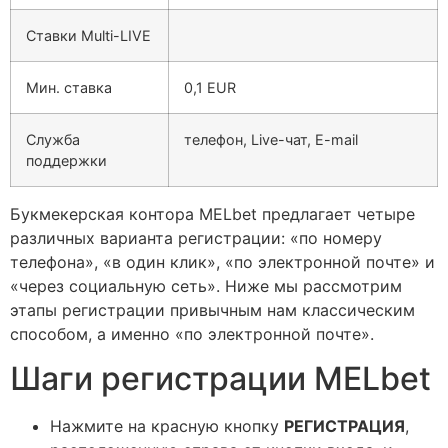
Ставки Multi-LIVE
Мин. ставка
0,1 EUR
Служба
телефон, Live-чат, E-mail
поддержки
Букмекерская контора MELbet предлагает четыре
различных варианта регистрации: «по номеру
телефона», «в один клик», «по электронной почте» и
«через социальную сеть». Ниже мы рассмотрим
этапы регистрации привычным нам классическим
способом, а именно «по электронной почте».
Шаги регистрации MELbet
Нажмите на красную кнопку
РЕГИСТРАЦИЯ
,