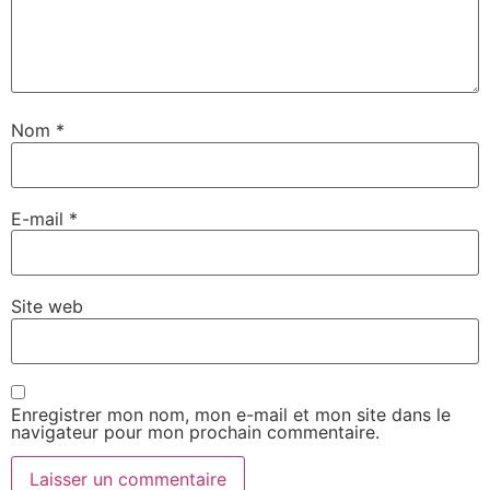
Nom
*
E-mail
*
Site web
Enregistrer mon nom, mon e-mail et mon site dans le
navigateur pour mon prochain commentaire.