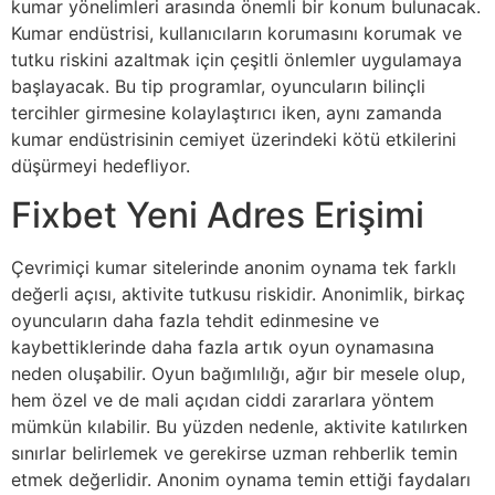
kumar yönelimleri arasında önemli bir konum bulunacak.
Kumar endüstrisi, kullanıcıların korumasını korumak ve
tutku riskini azaltmak için çeşitli önlemler uygulamaya
başlayacak. Bu tip programlar, oyuncuların bilinçli
tercihler girmesine kolaylaştırıcı iken, aynı zamanda
kumar endüstrisinin cemiyet üzerindeki kötü etkilerini
düşürmeyi hedefliyor.
Fixbet Yeni Adres Erişimi
Çevrimiçi kumar sitelerinde anonim oynama tek farklı
değerli açısı, aktivite tutkusu riskidir. Anonimlik, birkaç
oyuncuların daha fazla tehdit edinmesine ve
kaybettiklerinde daha fazla artık oyun oynamasına
neden oluşabilir. Oyun bağımlılığı, ağır bir mesele olup,
hem özel ve de mali açıdan ciddi zararlara yöntem
mümkün kılabilir. Bu yüzden nedenle, aktivite katılırken
sınırlar belirlemek ve gerekirse uzman rehberlik temin
etmek değerlidir. Anonim oynama temin ettiği faydaları