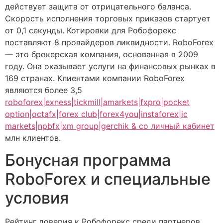
действует защита от отрицательного баланса.
Скорость исполнения торговых приказов стартует
от 0,1 секунды. Котировки для Робофорекс
поставляют 8 провайдеров ликвидности. RoboForex
— это брокерская компания, основанная в 2009
году. Она оказывает услуги на финансовых рынках в
169 странах. Клиентами компании RoboForex
являются более 3,5
roboforex|exness|tickmill|amarkets|fxpro|pocket
option|octafx|forex club|forex4you|instaforex|ic
markets|npbfx|xm group|gerchik & co личный кабинет
млн клиентов.
Бонусная программа
RoboForex и специальные
условия
Рейтинг доверия к Робофорекс среди партнеров