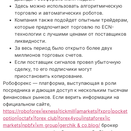
Здесь можно использовать алгоритмическую
торговлю и автоматических роботов.
Компания также подойдет опытным трейдерам,
которые предпочитают торговлю по ECN-
технологии с лучшими ценами от поставщиков
ликвидности.
За весь период было открыто более двух
миллионов торговых счетов.
Если поставщик сигналов провел убыточную
сделку, то его подписчики могут
приостановить копирование.
Робофорекс — платформа, выступающая в роли
посредника и дающая доступ к нескольким тысячам
финансовых рынков. Если верить информации на
официальном сайте,
https://roboforex|exness|tickmill|amarkets|fxpro|pocket
option|octafx|forex club|forex4you|instaforex|ic
markets|npbfx|xm group|gerchik & co.blog/
брокер