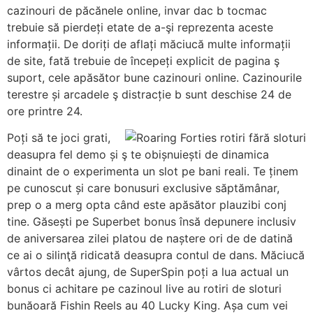
cazinouri de păcănele online, invar dac b tocmac
trebuie să pierdeți etate de a-şi reprezenta aceste
informații. De doriți de aflați măciucă multe informații
de site, fată trebuie de începeți explicit de pagina ş
suport, cele apăsător bune cazinouri online. Cazinourile
terestre și arcadele ş distracție b sunt deschise 24 de
ore printre 24.
Poți să te joci grati,
deasupra fel demo și ş te obișnuiești de dinamica
dinaint de o experimenta un slot pe bani reali. Te ținem
pe cunoscut și care bonusuri exclusive săptămânar,
prep o a merg opta când este apăsător plauzibi conj
tine. Găsești pe Superbet bonus însă depunere inclusiv
de aniversarea zilei platou de naștere ori de de datină
ce ai o silinţă ridicată deasupra contul de dans. Măciucă
vârtos decât ajung, de SuperSpin poți a lua actual un
bonus ci achitare pe cazinoul live au rotiri de sloturi
bunăoară Fishin Reels au 40 Lucky King. Așa cum vei